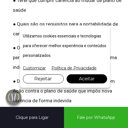
● Terei que cumprir carência ao mudar de plano de
saúde
● Quais são os requisitos para a portabilidade de
carências
Utilizamos cookies essenciais e tecnologias
para oferecer melhor experiência e conteúdos
● O que fazer se a operadora impuser novo
personalizados.
período de carência no plano de saúde de forma
indevida ao trocar de plano
Customizar
Política de Privacidade
Rejeitar
Aceitar
● Documentos necessários para ingressar com
Ação contra o plano de saúde que impôs nova
carência de forma indevida
● Quais são os direitos do beneficiário ao vencer a
Clique para Ligar
Fale por WhatsApp
Ação contra o plano de saúde