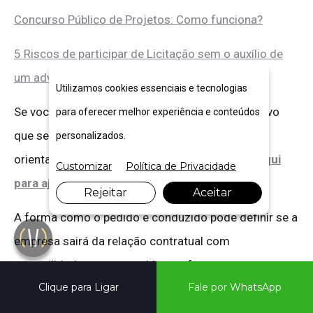
Concurso Público de Projetos: Como funciona?
5 Riscos de participar de Licitação sem o auxílio de
um advogado especialista.
Utilizamos cookies essenciais e tecnologias
Se você está diante de um contrato administrativo
para oferecer melhor experiência e conteúdos
que se tornou inviável de ser mantido, procure
personalizados.
orientação qualificada antes de agir,
estamos aqui
Customizar
Política de Privacidade
para ajudar
.
Rejeitar
Aceitar
A forma como o pedido é conduzido pode definir se a
empresa sairá da relação contratual com
tranquilidade ou com problemas futuros.
Clique para Ligar
Fale por WhatsApp
Até o próximo post.