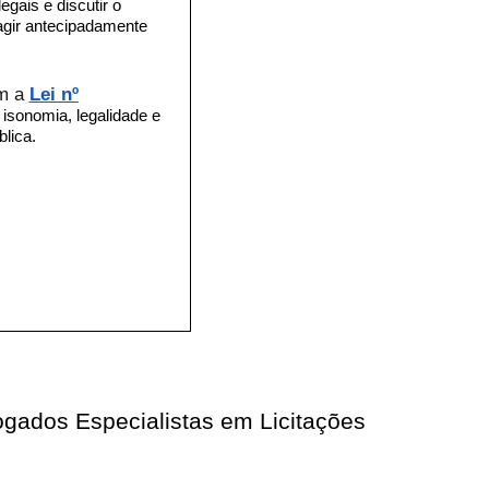
gais e discutir o
 agir antecipadamente
om a
Lei nº
 isonomia, legalidade e
lica.
ogados Especialistas em Licitações