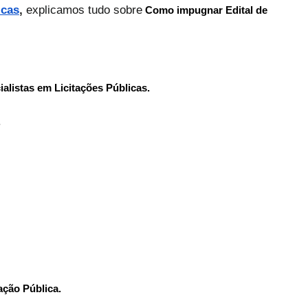
icas
,
explicamos tudo sobre
Como impugnar Edital de
alistas em Licitações Públicas.
.
ação Pública.