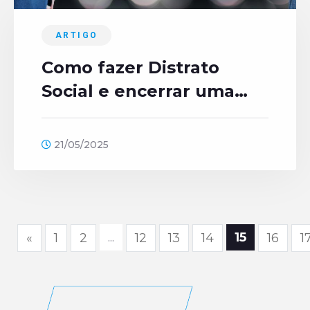
ARTIGO
Como fazer Distrato
Social e encerrar uma
sociedade
corretamente?
21/05/2025
...
15
«
1
2
12
13
14
16
1