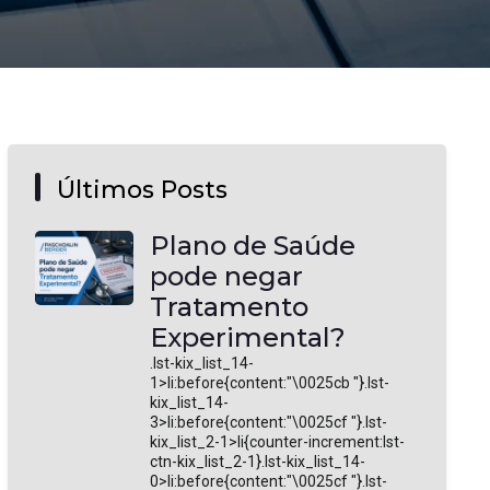
Últimos Posts
Plano de Saúde
pode negar
Tratamento
Experimental?
.lst-kix_list_14-
1>li:before{content:"\0025cb "}.lst-
kix_list_14-
3>li:before{content:"\0025cf "}.lst-
kix_list_2-1>li{counter-increment:lst-
ctn-kix_list_2-1}.lst-kix_list_14-
0>li:before{content:"\0025cf "}.lst-